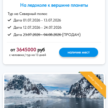
На ледоколе к вершине планеты
Тур на Северный полюс
Дата 01.07.2026 - 13.07.2026
Дата 12.07.2026 - 24.07.2026
Дата 2̶3̶.̶0̶7̶.̶2̶0̶2̶6̶ ̶- ̶0̶4̶.̶0̶8̶.̶2̶0̶2̶6̶ (ПРОДАН)
от
3645000
руб
наличие мест
с человека / тур на 13 дней
выбор туристов