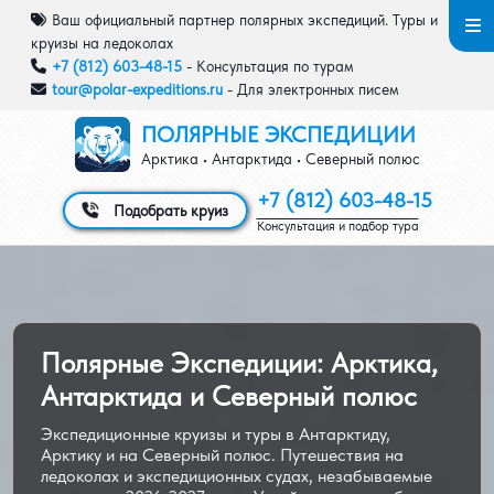
Перейти к основному содержанию
Ваш официальный партнер полярных экспедиций. Туры и
круизы на ледоколах
+7 (812) 603-48-15
- Консультация по турам
tour@polar-expeditions.ru
- Для электронных писем
ПОЛЯРНЫЕ ЭКСПЕДИЦИИ
Арктика • Антарктида • Северный полюс
+7 (812) 603-48-15
Подобрать круиз
Консультация и подбор тура
Полярные Экспедиции: Арктика,
Антарктида и Северный полюс
Экспедиционные круизы и туры в Антарктиду,
Арктику и на Северный полюс. Путешествия на
ледоколах и экспедиционных судах, незабываемые