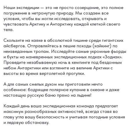
Наши экспедиции — это не просто созерцание, это полное
погружение в нетронутую природу. Мы создаем все
условия, чтобы вы могли исследовать, открывать и
чувствовать Арктику и Антарктику каждой клеткой своего
тела.
Скользите на каяке в абсолютной тишине среди гигантских
айсбергов. Отправляйтесь в пешие походы (хайкинг) по
неизведанным тропам. Исследуйте самые укромные фьорды
и бухты на маневренных экспедиционных лодках «Зодиак».
Проведите незабываемую ночь в кемпинге под бездонным
небом Антарктики или взгляните на величие Арктики с
высоты во время вертолетной прогулки.
А для самых смелых духом мы приготовили нечто
особенное: бодрящее полярное купание в океане и даже
настоящую русскую баню прямо на льдине!
Каждый день ваша экспедиционная команда предлагает
максимум разнообразных активностей, всегда ставя во
главу угла вашу безопасность и учитывая погодные условия
и ледовую обстановку.