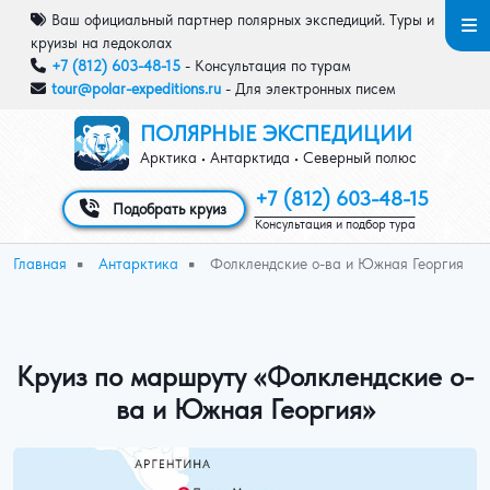
Перейти к основному содержанию
Ваш официальный партнер полярных экспедиций. Туры и
круизы на ледоколах
+7 (812) 603-48-15
- Консультация по турам
tour@polar-expeditions.ru
- Для электронных писем
ПОЛЯРНЫЕ ЭКСПЕДИЦИИ
Арктика • Антарктида • Северный полюс
+7 (812) 603-48-15
Подобрать круиз
Консультация и подбор тура
Строка навигации
Главная
Антарктика
Фолклендские о-ва и Южная Георгия
Круиз по маршруту «Фолклендские о-
ва и Южная Георгия»