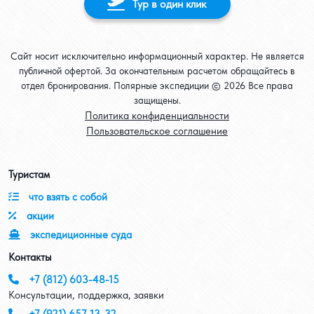
Тур в один клик
Сайт носит исключительно информационный характер. Не является
публичной офертой. За окончательным расчетом обращайтесь в
отдел бронирования. Полярные экспедиции © 2026 Все права
защищены.
Политика конфиденциальности
Пользовательское соглашение
Туристам
list-chek
что взять с собой
percent
акции
ship
экспедиционные суда
Контакты
phone
+7 (812) 603-48-15
Консультации, поддержка, заявки
phone