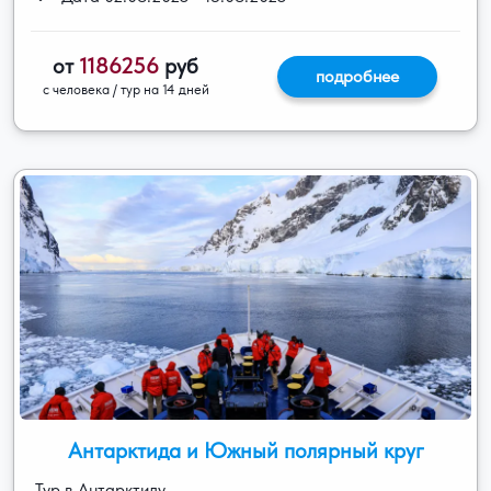
от
1186256
руб
подробнее
с человека / тур на 14 дней
Антарктида и Южный полярный круг
Тур в Антарктиду