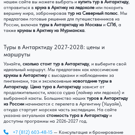
нашем сайте вы можете выбрать и
купить тур в Антарктиду
,
отправиться в
круиз в Арктику на ледоколе
или покорить
вершину мира, забронировав
тур на Северный полюс
. Мы
предлагаем готовые решения для путешественников из
России, включая
туры в Антарктиду из Москвы
и
СПб
, а
также
круизы в Арктику из Мурманска
.
Туры в Антарктиду 2027-2028: цены и
маршруты
Узнайте,
сколько стоит тур в Антарктиду
, и выберите свой
идеальный маршрут. Мы предлагаем как классические
круизы в Антарктику
с высадками и наблюдением за
пингвинами, так и эксклюзивные
новогодние туры в
Антарктиду
.
Цена тура в Антарктиду
зависит от
продолжительности, класса судна (лайнер или ледокол) и
выбранной каюты. Большинство наших
туров в Антарктиду
из России
начинаются с перелета в Аргентину (Ушуайя),
откуда стартует морская часть экспедиции. На сайте
указана актуальная
стоимость тура в Антарктиду
и
доступны программы на 2026-2027 год.
phone
+7 (812) 603-48-15
— Консультация и бронирование