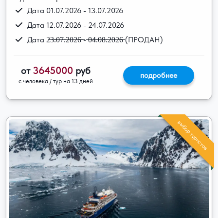
Дата 01.07.2026 - 13.07.2026
Дата 12.07.2026 - 24.07.2026
Дата 2̶3̶.̶0̶7̶.̶2̶0̶2̶6̶ ̶- ̶0̶4̶.̶0̶8̶.̶2̶0̶2̶6̶ (ПРОДАН)
от
3645000
руб
подробнее
с человека / тур на 13 дней
выбор туристов