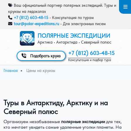
Перейти к основному содержанию
Ваш официальный партнер полярных экспедиций. Туры и
круизы на ледоколах
+7 (812) 603-48-15
- Консультация по турам
tour@polar-expeditions.ru
- Для электронных писем
ПОЛЯРНЫЕ ЭКСПЕДИЦИИ
Арктика • Антарктида • Северный полюс
+7 (812) 603-48-15
Подобрать круиз
Консультация и подбор тура
Строка навигации
Главная
Цены на круизы
Туры в Антарктиду, Арктику и на
Северный полюс
Организуем незабываемые
полярные экспедиции
для тех,
кто мечтает увидеть самые удаленные уголки планеты. На