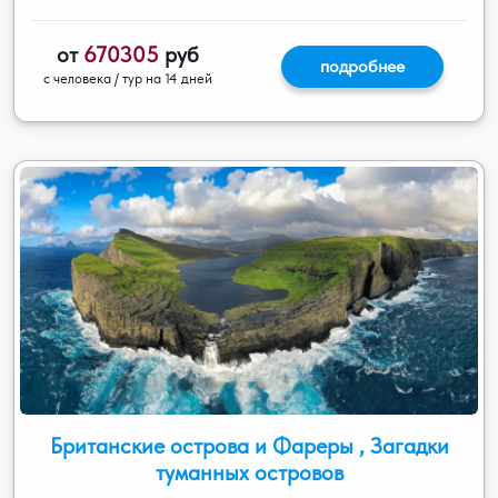
от
670305
руб
подробнее
с человека / тур на 14 дней
Британские острова и Фареры , Загадки
туманных островов